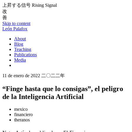
上昇する信号
Rising Signal
改
善
Skip to content
León Palafox
About
Blog
Teaching
Publications
Media
11 de enero de 2022
二〇二二年
“Finge hasta que lo consigas”, el peligro
de la Inteligencia Artificial
mexico
financiero
theranos